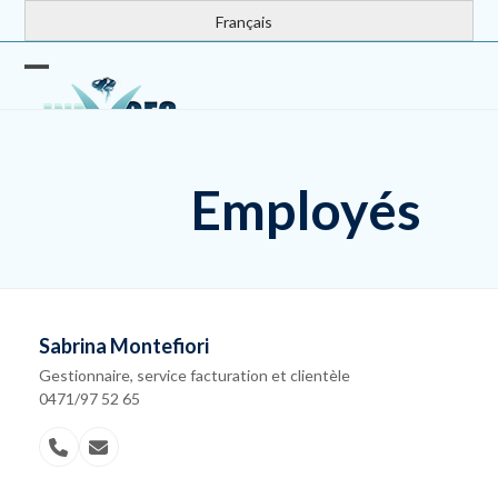
Skip
Français
to
content
Open
Close
mobile
mobile
menu
menu
Employés
Sabrina Montefiori
Gestionnaire, service facturation et clientèle
0471/97 52 65
N°
Email
téléphone