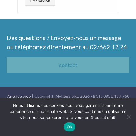
Connexion
Des questions ? Envoyez-nous un message
ou téléphonez directement au
02/662 12 24
contact
Agence web
| Copyright INFIGES SRL 2026 - BCI : 0831 487 760
| Belgicastraat 9 Bte 8, 1930 Zaventem
Nous utilisons des cookies pour vous garantir la meilleure
expérience sur notre site web. Si vous continuez à utiliser ce
site, nous supposerons que vous en êtes satisfait.
Nederlands
Français
OK