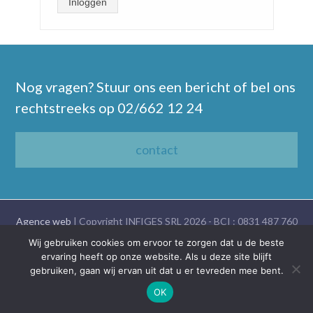
Inloggen
Nog vragen? Stuur ons een bericht of bel ons
rechtstreeks op
02/662 12 24
contact
Agence web
| Copyright INFIGES SRL 2026 - BCI : 0831 487 760
| Belgicastraat 9 Bte 8, 1930 Zaventem
Wij gebruiken cookies om ervoor te zorgen dat u de beste
ervaring heeft op onze website. Als u deze site blijft
gebruiken, gaan wij ervan uit dat u er tevreden mee bent.
Nederlands
Français
OK